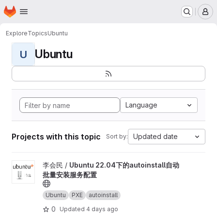
Homepage
Skip to main content
M
Explore
Topics
Ubuntu
Ubuntu
U
Language
Projects with this topic
Updated date
Sort by:
View Ubuntu 22.04下的autoinstall自动批量安装服务配置 project
李会民 /
Ubuntu 22.04下的autoinstall自动
批量安装服务配置
Ubuntu
PXE
autoinstall
0
Updated
4 days ago