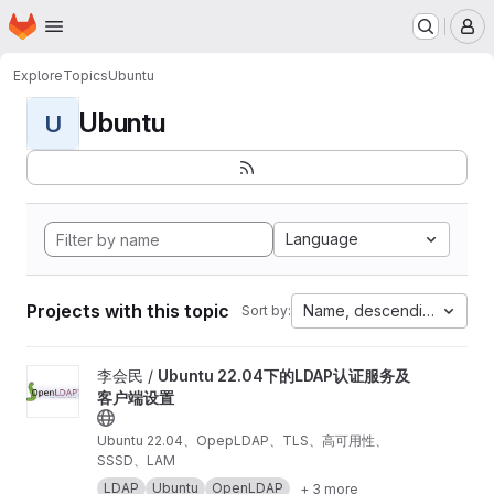
Homepage
Skip to main content
M
Explore
Topics
Ubuntu
Ubuntu
U
Language
Projects with this topic
Name, descending
Sort by:
View Ubuntu 22.04下的LDAP认证服务及客户端设置 project
李会民 /
Ubuntu 22.04下的LDAP认证服务及
客户端设置
Ubuntu 22.04、OpepLDAP、TLS、高可用性、
SSSD、LAM
LDAP
Ubuntu
OpenLDAP
+ 3 more