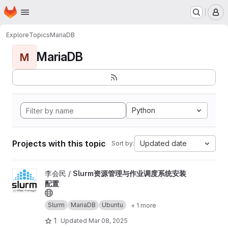
Homepage
Skip to main content
M
Explore
Topics
MariaDB
MariaDB
M
Python
Projects with this topic
Updated date
Sort by:
View Slurm资源管理与作业调度系统安装配置 project
李会民 /
Slurm资源管理与作业调度系统安装
配置
Slurm
MariaDB
Ubuntu
+ 1 more
1
Updated
Mar 08, 2025