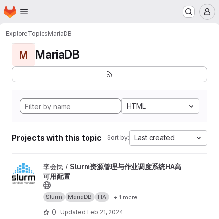
Homepage
Skip to main content
M
Explore
Topics
MariaDB
MariaDB
M
HTML
Projects with this topic
Last created
Sort by:
View Slurm资源管理与作业调度系统HA高可用配置 project
李会民 /
Slurm资源管理与作业调度系统HA高
可用配置
Slurm
MariaDB
HA
+ 1 more
0
Updated
Feb 21, 2024